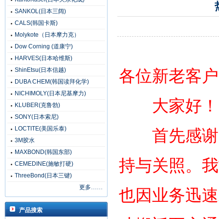
SANKOL(日本三阔)
CALS(韩国卡斯)
Molykote（日本摩力克）
Dow Corning (道康宁)
HARVES(日本哈维斯)
ShinEtsu(日本信越)
各位新老客户
DUBA CHEM(韩国读拜化学)
NICHIMOLY(日本尼基摩力)
大家好！
KLUBER(克鲁勃)
SONY(日本索尼)
LOCTITE(美国乐泰)
首先感谢广
3M胶水
MAXBOND(韩国东部)
持与关照。我
CEMEDINE(施敏打硬)
ThreeBond(日本三键)
更多……
也因业务迅速发
产品搜索